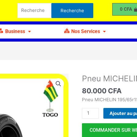
MICHELIN
Recherche
0
CFA
Recherche
195-
pour :
65r15
Business
Nos Services
Pneu MICHELI
quantité
de
80.000
CFA
Pneu
MICHELIN
Pneu MICHELIN 195/65r1
195-
Ajouter au p
65r15
COMMANDER SUR W