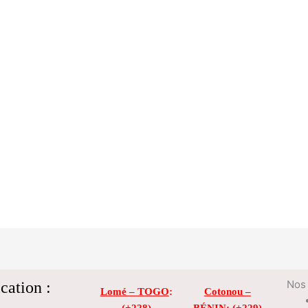
cation :
Nos 
Lomé – TOGO
:
Cotonou –