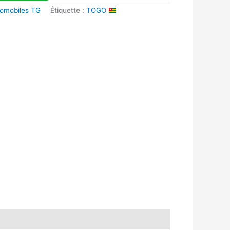
tomobiles TG
Étiquette :
TOGO
k
r
tsApp
inkedIn