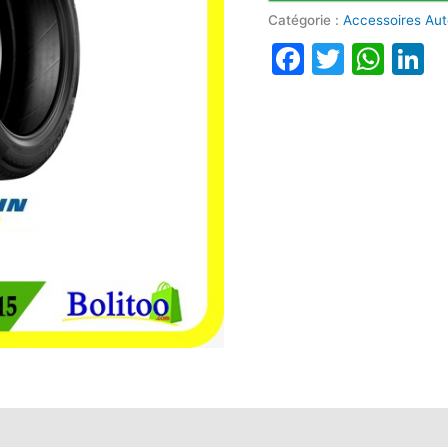
Catégorie :
Accessoires Au
Faceboo
Twitte
Wha
L