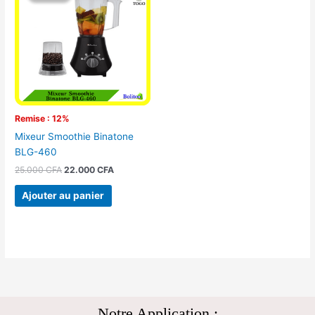
était :
est :
25.000 CFA.
22.000 CFA.
Remise : 12%
Mixeur Smoothie Binatone
BLG-460
25.000
CFA
22.000
CFA
Ajouter au panier
Notre Application :