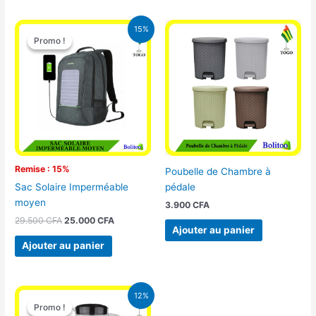
Le
Le
15%
prix
prix
Promo !
Promo !
initial
actuel
était :
est :
29.500 CFA.
25.000 CFA.
Remise : 15%
Poubelle de Chambre à
pédale
Sac Solaire Imperméable
moyen
3.900
CFA
29.500
CFA
25.000
CFA
Ajouter au panier
Ajouter au panier
Le
Le
12%
prix
prix
Promo !
Promo !
initial
actuel