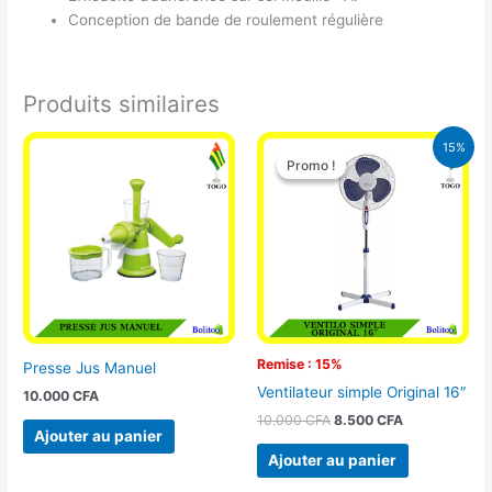
Conception de bande de roulement régulière
Produits similaires
Le
Le
15%
prix
prix
Promo !
Promo !
initial
actuel
était :
est :
10.000 CFA.
8.500 CFA.
Remise : 15%
Presse Jus Manuel
Ventilateur simple Original 16″
10.000
CFA
10.000
CFA
8.500
CFA
Ajouter au panier
Ajouter au panier