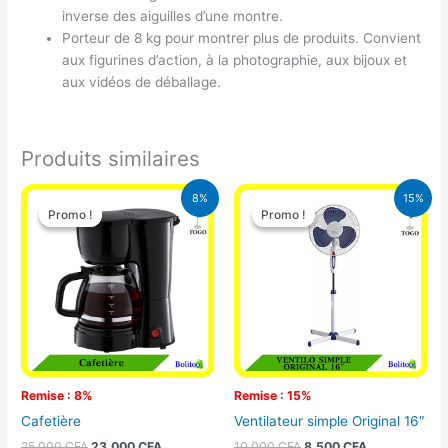
inverse des aiguilles d’une montre.
Porteur de 8 kg pour montrer plus de produits. Convient
aux figurines d’action, à la photographie, aux bijoux et
aux vidéos de déballage.
Produits similaires
Le
Le
Le
Le
8%
15%
prix
prix
prix
prix
Promo !
Promo !
Promo !
Promo !
initial
actuel
initial
actuel
était :
est :
était :
est :
25.000 CFA.
23.000 CFA.
10.000 CFA.
8.500 CFA.
Remise : 8%
Remise : 15%
Cafetière
Ventilateur simple Original 16″
25.000
CFA
23.000
CFA
10.000
CFA
8.500
CFA