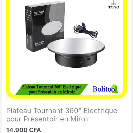
Tournant
360°
Electrique
pour
Présentoir
en
Miroir
Plateau Tournant 360° Electrique
pour Présentoir en Miroir
14.900
CFA