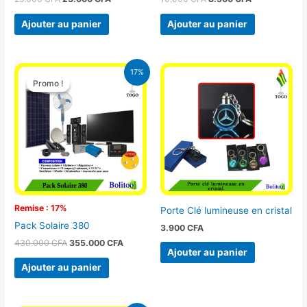
Ajouter au panier
Ajouter au panier
Le
Le
17%
prix
prix
Promo !
Promo !
initial
actuel
était :
est :
430.000 CFA.
355.000 CFA.
Remise : 17%
Porte Clé lumineuse en cristal
Pack Solaire 380
3.900
CFA
430.000
CFA
355.000
CFA
Ajouter au panier
Ajouter au panier