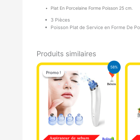
Plat En Porcelaine Forme Poisson 25 cm.
3 Pièces
Poisson Plat de Service en Forme De Po
Produits similaires
Le
Le
58%
prix
prix
Promo !
Promo !
initial
actuel
était :
est :
18.000 CFA.
7.500 CFA.