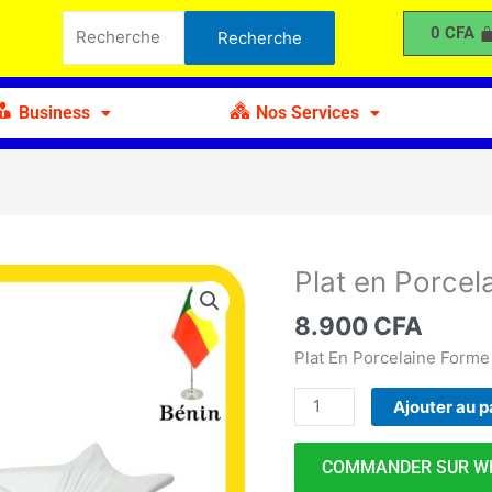
en
Recherche
0
CFA
Recherche
Porcelaine
pour :
Forme
Poisson
Business
Nos Services
Plat en Porce
quantité
de
8.900
CFA
Plat
en
Plat En Porcelaine Forme
Porcelaine
Ajouter au p
Forme
Poisson
COMMANDER SUR W