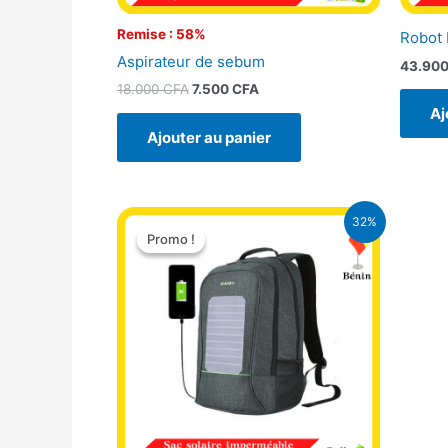
Remise : 58%
Robot 
Aspirateur de sebum
43.90
18.000
CFA
7.500
CFA
Aj
Ajouter au panier
Le
Le
32%
prix
prix
Promo !
Promo !
initial
actuel
était :
est :
32.500 CFA.
22.000 CFA.