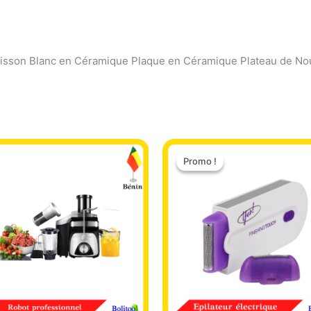
isson Blanc en Céramique Plaque en Céramique Plateau de Nou
Le
Le
prix
prix
Promo !
Promo !
initial
actuel
était :
est :
14.000 CFA.
6.500 CFA