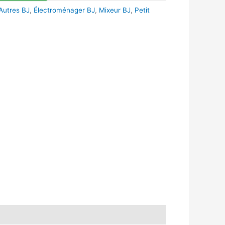
Autres BJ
,
Électroménager BJ
,
Mixeur BJ
,
Petit
k
r
tsApp
inkedIn