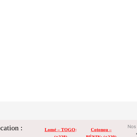
cation :
Nos 
Lomé – TOGO
:
Cotonou –