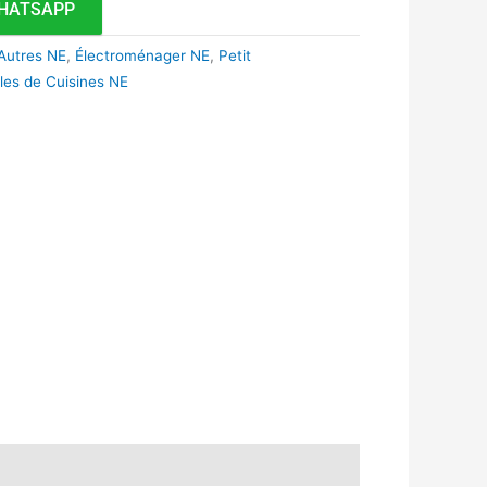
HATSAPP
Autres NE
,
Électroménager NE
,
Petit
les de Cuisines NE
k
r
tsApp
inkedIn