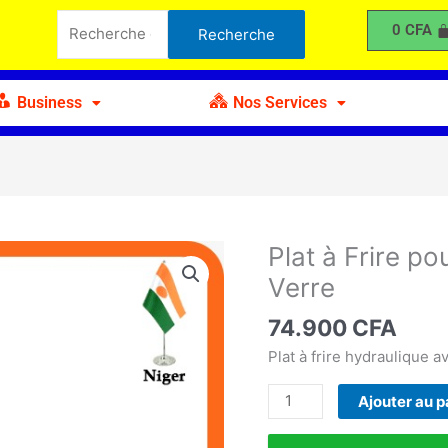
à
Recherche
0
CFA
Recherche
Frire
pour :
pour
Buffet
Business
Nos Services
avec
Couvercle
en
Verre
Plat à Frire p
quantité
de
Verre
Plat
à
74.900
CFA
Frire
Plat à frire hydraulique 
pour
Buffet
Ajouter au p
avec
Couvercle