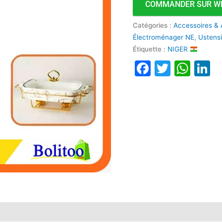
COMMANDER SUR W
en
Verre
Catégories :
Accessoires & 
Électroménager NE
,
Ustensi
Étiquette :
NIGER
Faceboo
Twitte
Wha
L