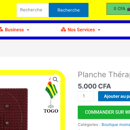
Thérapeutique
Recherche
0
CFA
Recherche
pour :
Business
Nos Services
Planche Théra
quantité
de
5.000
CFA
Planche
Thérapeutique
Ajouter au p
COMMANDER SUR W
Catégories :
Boutique moin