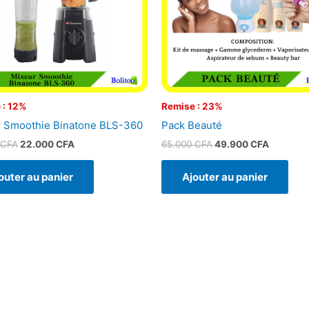
 : 12%
Remise : 23%
 Smoothie Binatone BLS-360
Pack Beauté
CFA
22.000
CFA
65.000
CFA
49.900
CFA
outer au panier
Ajouter au panier