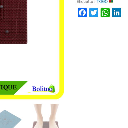
Étiquette :
TOGO
Faceboo
Twitte
Wha
L