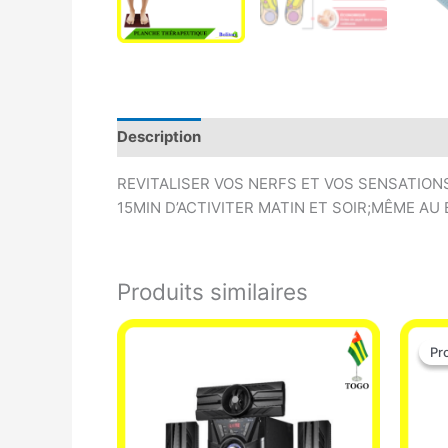
Description
Avis (0)
REVITALISER VOS NERFS ET VOS SENSATIO
15MIN D’ACTIVITER MATIN ET SOIR;MÊME A
Produits similaires
Pr
Pr