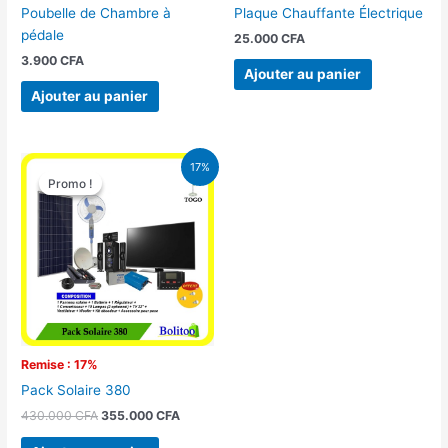
Poubelle de Chambre à
Plaque Chauffante Électrique
pédale
25.000
CFA
3.900
CFA
Ajouter au panier
Ajouter au panier
Le
Le
17%
prix
prix
Promo !
Promo !
initial
actuel
était :
est :
430.000 CFA.
355.000 CFA.
Remise : 17%
Pack Solaire 380
430.000
CFA
355.000
CFA