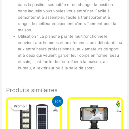
dans la position souhaitée et de changer la position
dans laquelle vous voulez vous entraîner. Facile à
démonter et à assembler, facile à transporter et à
ranger, le meilleur équipement d’entraînement pour la
maison.
Utilisation : La planche pliante multifonctionnelle
convient aux hommes et aux femmes, aux débutants ou
aux entraîneurs professionnels, aux amateurs de sport
et à ceux qui veulent garder leur corps en forme, beau
et sain, il est facile de s’entraîner à la maison, au
bureau, à l’extérieur ou à la salle de sport.
Produits similaires
Le
Le
30%
prix
prix
Promo !
Promo !
initial
actuel
était :
est :
50.000 CFA.
35.000 CFA.