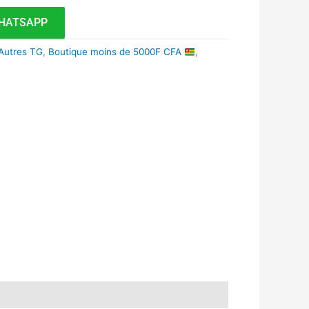
HATSAPP
Autres TG
,
Boutique moins de 5000F CFA
,
k
r
tsApp
inkedIn