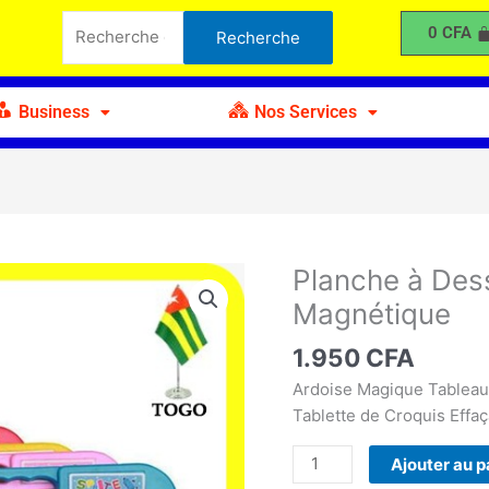
à
Recherche
0
CFA
Recherche
Dessin
pour :
Magnétique
-
Business
Nos Services
Ardoise
Magnétique
Planche à Des
quantité
de
Magnétique
Planche
à
1.950
CFA
Dessin
Ardoise Magique Tableau
Magnétique
Tablette de Croquis Effaç
-
Ardoise
Ajouter au p
Magnétique