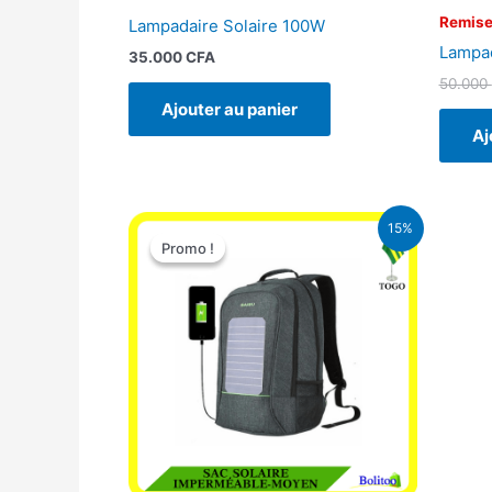
Remise
Lampadaire Solaire 100W
Lampad
35.000
CFA
50.000
Ajouter au panier
Aj
Le
Le
15%
prix
prix
Promo !
Promo !
initial
actuel
était :
est :
29.500 CFA.
25.000 CFA.