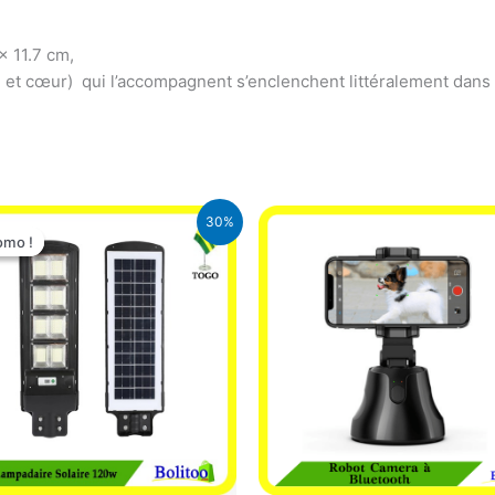
x 11.7 cm,
e et cœur) qui l’accompagnent s’enclenchent littéralement dans 
Le
Le
30%
prix
prix
omo !
omo !
initial
actuel
était :
est :
50.000 CFA.
35.000 CFA.