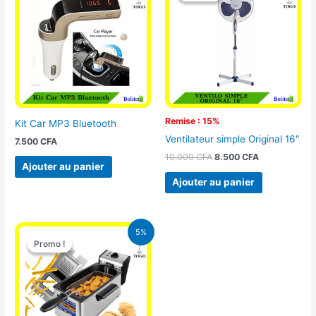
était :
est :
10.000 CFA.
8.500 CFA.
Remise : 15%
Kit Car MP3 Bluetooth
Ventilateur simple Original 16″
7.500
CFA
10.000
CFA
8.500
CFA
Ajouter au panier
Ajouter au panier
Le
Le
5%
prix
prix
Promo !
Promo !
initial
actuel
était :
est :
39.000 CFA.
37.000 CFA.