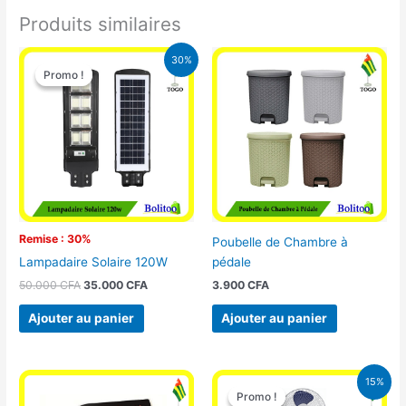
Produits similaires
Le
Le
30%
prix
prix
Promo !
Promo !
initial
actuel
était :
est :
50.000 CFA.
35.000 CFA.
Remise : 30%
Poubelle de Chambre à
pédale
Lampadaire Solaire 120W
3.900
CFA
50.000
CFA
35.000
CFA
Ajouter au panier
Ajouter au panier
Le
Le
15%
prix
prix
Promo !
Promo !
initial
actuel