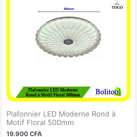
LED
Moderne
Rond
à
Motif
Floral
500mm
Plafonnier LED Moderne Rond à
Motif Floral 500mm
19.900
CFA