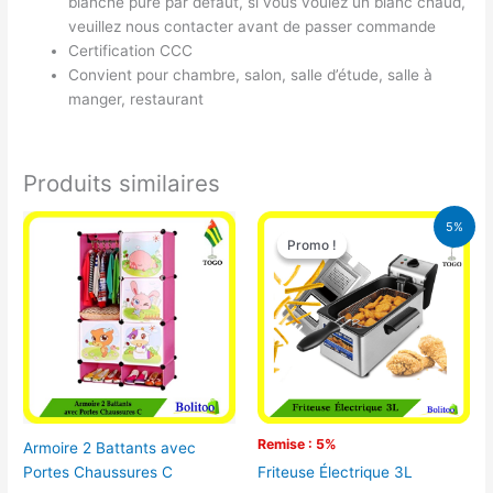
blanche pure par défaut, si vous voulez un blanc chaud,
veuillez nous contacter avant de passer commande
Certification CCC
Convient pour chambre, salon, salle d’étude, salle à
manger, restaurant
Produits similaires
Le
Le
5%
prix
prix
Promo !
Promo !
initial
actuel
était :
est :
39.000 CFA.
37.000 CFA.
Remise : 5%
Armoire 2 Battants avec
Portes Chaussures C
Friteuse Électrique 3L