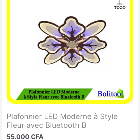
LED
Moderne
à
Style
Fleur
avec
Bluetooth
B
Plafonnier LED Moderne à Style
Fleur avec Bluetooth B
55.000
CFA