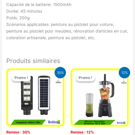
Capacité de la batterie: 1500mAh
Durée: 45 minutes
Poids: 200g
Scénarios applicables: peinture au pistolet pour voiture,
peinture au pistolet pour meubles, rénovation d’articles en cuir,
coloration artisanale, peinture au pistolet, etc.
Produits similaires
Le
Le
Le
Le
30%
12%
prix
prix
prix
prix
Promo !
Promo !
Promo !
Promo !
initial
actuel
initial
actuel
était :
est :
était :
est :
50.000 CFA.
35.000 CFA.
25.000 CFA.
22.000 CFA
Remise : 30%
Remise : 12%