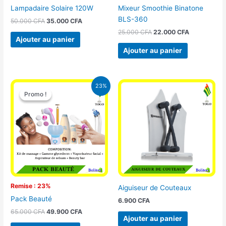
Lampadaire Solaire 120W
Mixeur Smoothie Binatone
BLS-360
50.000
CFA
35.000
CFA
25.000
CFA
22.000
CFA
Ajouter au panier
Ajouter au panier
Le
Le
23%
prix
prix
Promo !
Promo !
initial
actuel
était :
est :
65.000 CFA.
49.900 CFA.
Remise : 23%
Aiguiseur de Couteaux
Pack Beauté
6.900
CFA
65.000
CFA
49.900
CFA
Ajouter au panier