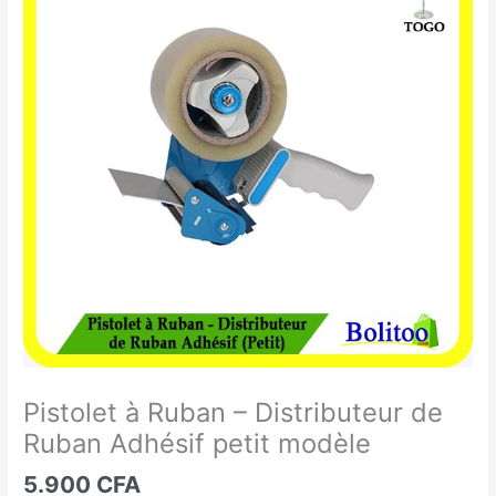
à
Ruban
-
Distributeur
de
Ruban
Adhésif
petit
modèle
Pistolet à Ruban – Distributeur de
Ruban Adhésif petit modèle
5.900
CFA