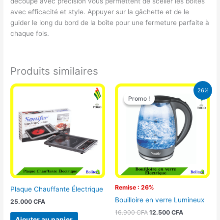
découpé avec précision vous permettent de sceller les boîtes
avec efficacité et style. Appuyer sur la gâchette et de le
guider le long du bord de la boîte pour une fermeture parfaite à
chaque fois.
Produits similaires
Le
Le
26%
prix
prix
Promo !
Promo !
initial
actuel
était :
est :
16.900 CFA.
12.500 CFA.
Remise : 26%
Plaque Chauffante Électrique
Bouilloire en verre Lumineux
25.000
CFA
16.900
CFA
12.500
CFA
Ajouter au panier