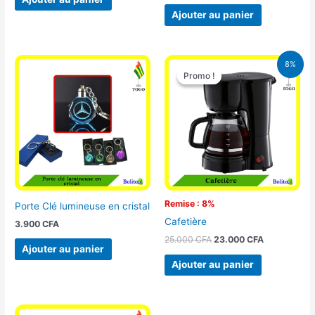
Ajouter au panier
Le
Le
8%
prix
prix
Promo !
Promo !
initial
actuel
était :
est :
25.000 CFA.
23.000 CFA
Remise : 8%
Porte Clé lumineuse en cristal
Cafetière
3.900
CFA
25.000
CFA
23.000
CFA
Ajouter au panier
Ajouter au panier