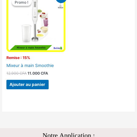
Promo !
Promo !
initial
actuel
était :
est :
12.900 CFA.
11.000 CFA.
Remise : 15%
Mixeur à main Smoothie
12.900
CFA
11.000
CFA
Ajouter au panier
Notre Application :