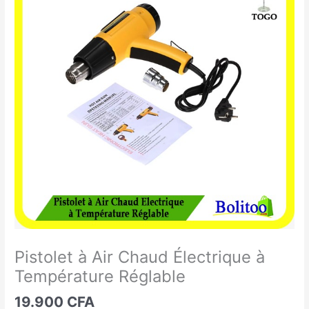
à
Air
Chaud
Électrique
à
Température
Réglable
Pistolet à Air Chaud Électrique à
Température Réglable
19.900
CFA