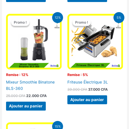
Le
Le
Le
Le
12%
5%
prix
prix
prix
prix
Promo !
Promo !
Promo !
Promo !
initial
actuel
initial
actuel
était :
est :
était :
est :
25.000 CFA.
22.000 CFA.
39.000 CFA.
37.000 CFA.
Remise : 12%
Remise : 5%
Mixeur Smoothie Binatone
Friteuse Électrique 3L
BLS-360
39.000
CFA
37.000
CFA
25.000
CFA
22.000
CFA
Ajouter au panier
Ajouter au panier
Le
Le
15%
prix
prix