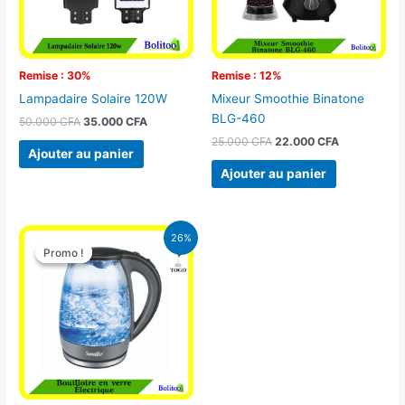
Remise : 30%
Remise : 12%
Lampadaire Solaire 120W
Mixeur Smoothie Binatone
BLG-460
50.000
CFA
35.000
CFA
25.000
CFA
22.000
CFA
Ajouter au panier
Ajouter au panier
Le
Le
26%
prix
prix
Promo !
Promo !
initial
actuel
était :
est :
16.900 CFA.
12.500 CFA.