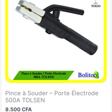
à
Souder
-
Porte
Électrode
500A
TOLSEN
Pince à Souder – Porte Électrode
500A TOLSEN
8.500
CFA