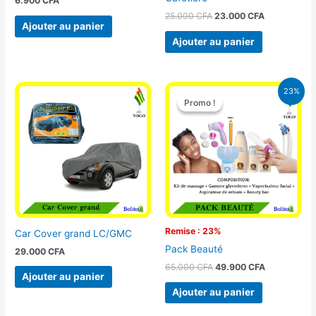
6.900
CFA
25.000
CFA
23.000
CFA
Ajouter au panier
Ajouter au panier
Le
Le
23%
prix
prix
Promo !
Promo !
initial
actuel
était :
est :
65.000 CFA.
49.900 CFA
Remise : 23%
Car Cover grand LC/GMC
Pack Beauté
29.000
CFA
65.000
CFA
49.900
CFA
Ajouter au panier
Ajouter au panier