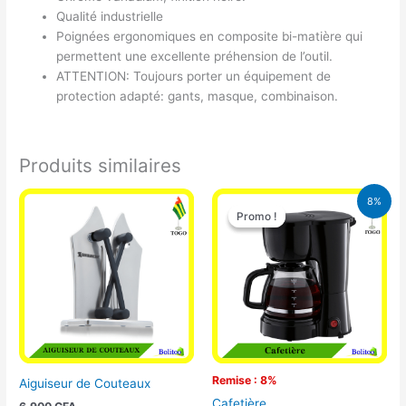
Qualité industrielle
Poignées ergonomiques en composite bi-matière qui
permettent une excellente préhension de l’outil.
ATTENTION: Toujours porter un équipement de
protection adapté: gants, masque, combinaison.
Produits similaires
Le
Le
8%
prix
prix
Promo !
Promo !
initial
actuel
était :
est :
25.000 CFA.
23.000 CFA
Remise : 8%
Aiguiseur de Couteaux
Cafetière