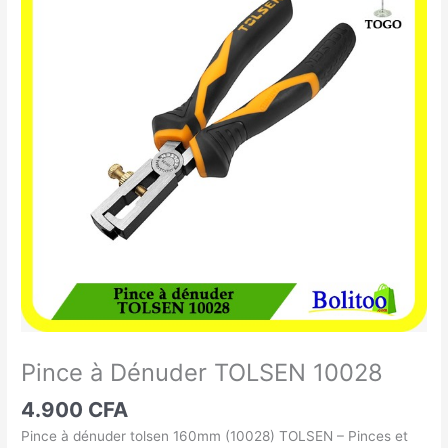
à
Dénuder
TOLSEN
10028
Pince à Dénuder TOLSEN 10028
4.900
CFA
Pince à dénuder tolsen 160mm (10028) TOLSEN – Pinces et