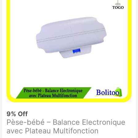
était :
est :
bébé
38.500 CFA.
35.000 CFA.
-
Balance
Electronique
avec
Plateau
Multifonction
9% Off
Pèse-bébé – Balance Electronique
avec Plateau Multifonction