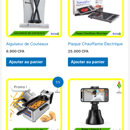
Aiguiseur de Couteaux
Plaque Chauffante Électrique
6.900
CFA
25.000
CFA
Ajouter au panier
Ajouter au panier
Le
Le
5%
prix
prix
Promo !
Promo !
initial
actuel
était :
est :
39.000 CFA.
37.000 CFA.