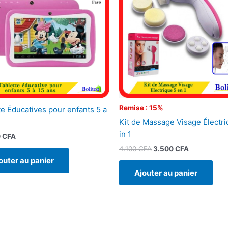
4.100 CFA.
3.500 CFA.
Remise : 15%
te Éducatives pour enfants 5 a
Kit de Massage Visage Électri
in 1
0
CFA
4.100
CFA
3.500
CFA
outer au panier
Ajouter au panier