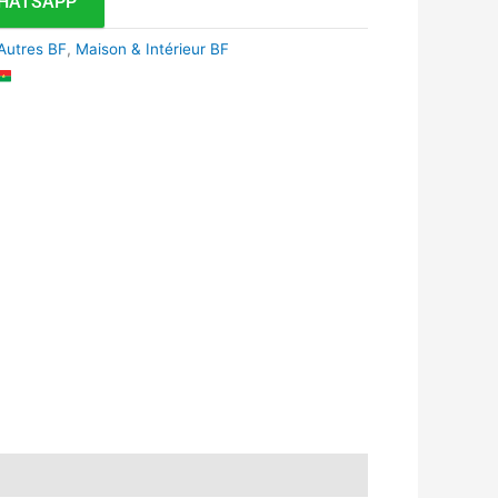
HATSAPP
Autres BF
,
Maison & Intérieur BF
k
r
tsApp
inkedIn