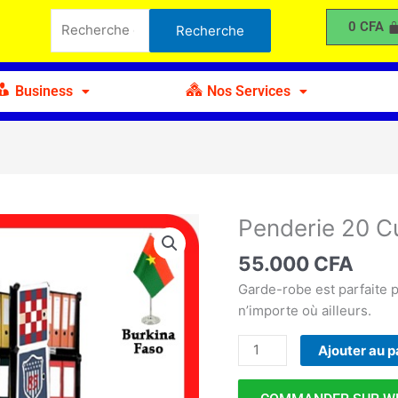
20
Recherche
0
CFA
Recherche
Cubes
pour :
A
Business
Nos Services
Penderie 20 C
quantité
de
55.000
CFA
Penderie
20
Garde-robe est parfaite 
Cubes
n’importe où ailleurs.
A
Ajouter au p