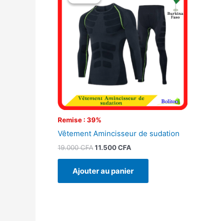
initial
actuel
était :
est :
19.000 CFA.
11.500 CFA.
Remise : 39%
Vêtement Amincisseur de sudation
19.000
CFA
11.500
CFA
Ajouter au panier