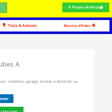
À Propos de Nous
Trucs & Astuces
Besoins d’Aides
ubes A
pour chambre, garage, bureau à domicile, ou
anier