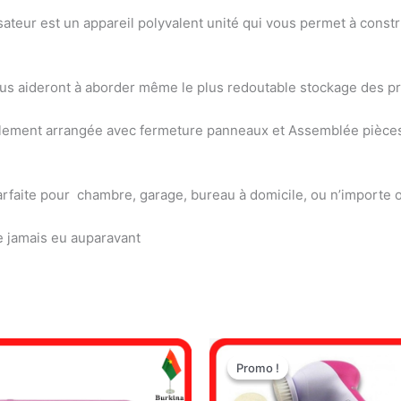
teur est un appareil polyvalent unité qui vous permet à constru
ous aideront à aborder même le plus redoutable stockage des p
ilement arrangée avec fermeture panneaux et Assemblée pièces 
rfaite pour chambre, garage, bureau à domicile, ou n’importe où
e jamais eu auparavant
Le
Le
prix
prix
Promo !
Promo !
initial
actuel
était :
est :