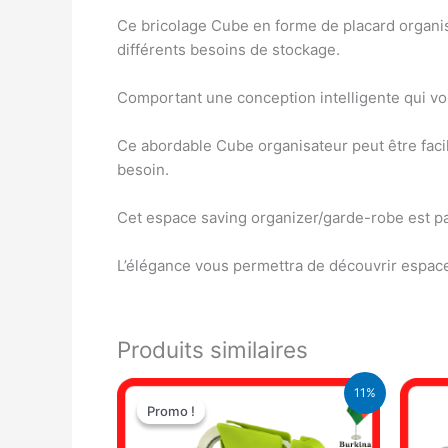
Ce bricolage Cube en forme de placard organisa
différents besoins de stockage.
Comportant une conception intelligente qui v
Ce abordable Cube organisateur peut être fac
besoin.
Cet espace saving organizer/garde-robe est pa
L’élégance vous permettra de découvrir espac
Produits similaires
Le
Le
11%
prix
prix
Promo !
Promo !
initial
actuel
était :
est :