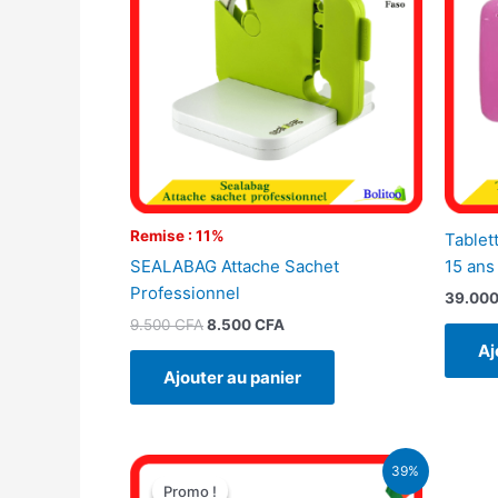
9.500 CFA.
8.500 CFA.
Remise : 11%
Tablet
SEALABAG Attache Sachet
15 ans
Professionnel
39.00
9.500
CFA
8.500
CFA
Aj
Ajouter au panier
Le
Le
39%
prix
prix
Promo !
Promo !