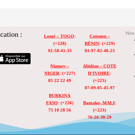
cation :
Nos 
Lomé – TOGO
:
Cotonou –
(+228)
BÉNIN
: (+229)
92-58-41-33
01-97-82-48-23
Niamey –
Abidjan – COTE
NIGER
: (+227)
D’IVOIRE
:
85 22 22 49
(+225)
07-09-05-45-97
BURKINA
FASO
: (+226)
Bamako- MALI
:
75 10 28 56
(+223)
76-26-38-29