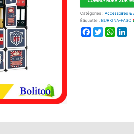
COMMANDER SUR W
Catégories :
Accessoires & 
Étiquette :
BURKINA-FASO
Faceboo
Twitte
Wha
L