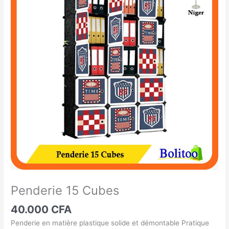
15
Cubes
Penderie 15 Cubes
40.000
CFA
Penderie en matière plastique solide et démontable Pratique