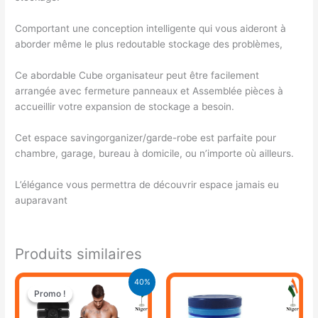
Comportant une conception intelligente qui vous aideront à
aborder même le plus redoutable stockage des problèmes,
Ce abordable Cube organisateur peut être facilement
arrangée avec fermeture panneaux et Assemblée pièces à
accueillir votre expansion de stockage a besoin.
Cet espace savingorganizer/garde-robe est parfaite pour
chambre, garage, bureau à domicile, ou n’importe où ailleurs.
L’élégance vous permettra de découvrir espace jamais eu
auparavant
Produits similaires
Le
Le
40%
prix
prix
Promo !
Promo !
initial
actuel
était :
est :