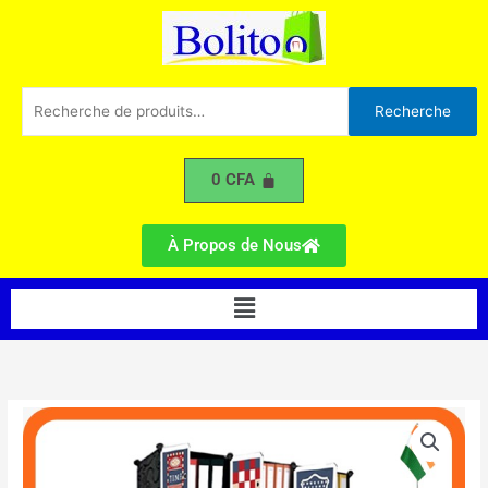
Cubes
Aller
au
contenu
Recherche
Recherche
pour :
0
CFA
À Propos de Nous
Menu
quantité
de
Penderie