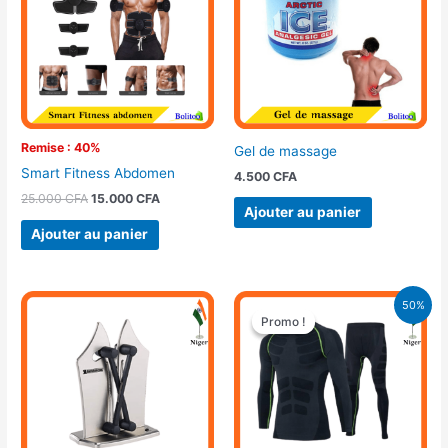
25.000 CFA.
15.000 CFA.
Remise : 40%
Gel de massage
Smart Fitness Abdomen
4.500
CFA
25.000
CFA
15.000
CFA
Ajouter au panier
Ajouter au panier
Le
Le
50%
prix
prix
Promo !
Promo !
initial
actuel
était :
est :
18.000 CFA.
9.000 CFA.