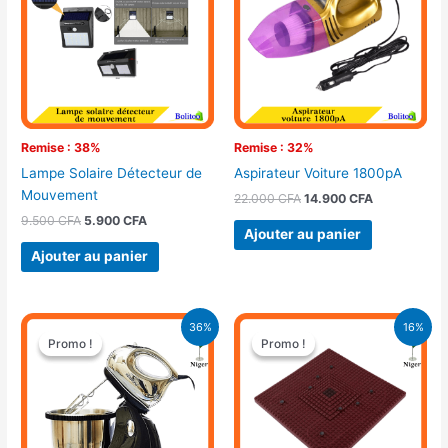
9.500 CFA.
5.900 CFA.
22.000 CFA.
14.900 CFA.
Remise : 38%
Remise : 32%
Lampe Solaire Détecteur de
Aspirateur Voiture 1800pA
Mouvement
22.000
CFA
14.900
CFA
9.500
CFA
5.900
CFA
Ajouter au panier
Ajouter au panier
Le
Le
Le
Le
36%
16%
prix
prix
prix
prix
Promo !
Promo !
Promo !
Promo !
initial
actuel
initial
actuel
était :
est :
était :
est :
34.400 CFA.
22.000 CFA.
7.000 CFA.
5.900 CFA.