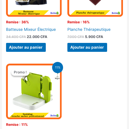
Remise : 36%
Remise : 16%
Batteuse Mixeur Électrique
Planche Thérapeutique
34.400
CFA
22.000
CFA
7.000
CFA
5.900
CFA
Ajouter au panier
Ajouter au panier
Le
Le
11%
prix
prix
Promo !
Promo !
initial
actuel
était :
est :
9.500 CFA.
8.500 CFA.
Remise : 11%