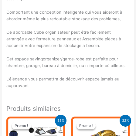
Comportant une conception intelligente qui vous aideront à
aborder même le plus redoutable stockage des problèmes,
Ce abordable Cube organisateur peut être facilement
arrangée avec fermeture panneaux et Assemblée pièces à
accueillir votre expansion de stockage a besoin.
Cet espace savingorganizer/garde-robe est parfaite pour
chambre, garage, bureau à domicile, ou n’importe où ailleurs.
L’élégance vous permettra de découvrir espace jamais eu
auparavant
Produits similaires
Le
Le
Le
Le
38%
32%
prix
prix
prix
prix
Promo !
Promo !
Promo !
Promo !
initial
actuel
initial
actuel
était :
est :
était :
est :