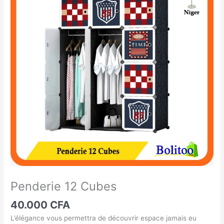
12
Cubes
Penderie 12 Cubes
40.000
CFA
L’élégance vous permettra de découvrir espace jamais eu