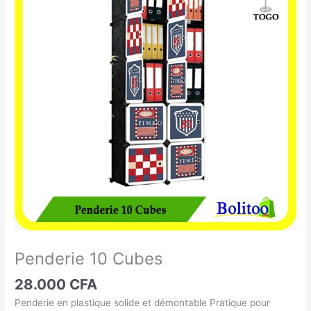
10
Cubes
Penderie 10 Cubes
28.000
CFA
Penderie en plastique solide et démontable Pratique pour