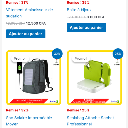
Remise : 31%
Remise : 35%
Vêtement Amincisseur de
Boite à bijoux
sudation
12.400
CFA
8.000
CFA
18.000
CFA
12.500
CFA
Ajouter au panier
Ajouter au panier
Le
Le
Le
Le
32%
25%
prix
prix
prix
prix
Promo !
Promo !
Promo !
Promo !
initial
actuel
initial
actuel
était :
est :
était :
est :
32.500 CFA.
22.000 CFA.
10.000 CFA.
7.500 CFA.
Remise : 32%
Remise : 25%
Sac Solaire Imperméable
Sealabag Attache Sachet
Moyen
Professionnel