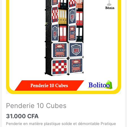
10
Cubes
Penderie 10 Cubes
31.000
CFA
Penderie en matière plastique solide et démontable Pratique