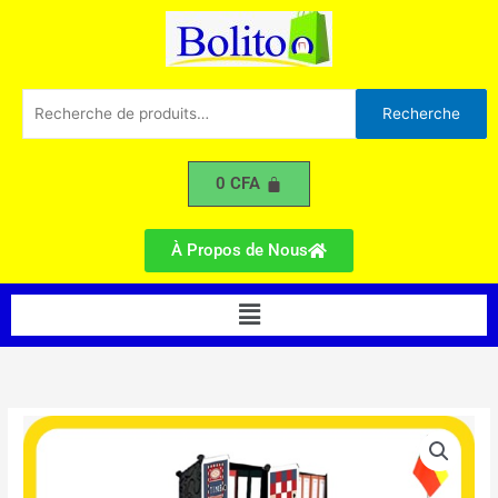
Cubes
Aller
au
contenu
Recherche
Recherche
pour :
0
CFA
À Propos de Nous
Menu
quantité
de
Penderie