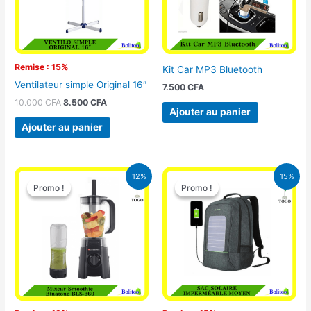
Remise : 15%
Kit Car MP3 Bluetooth
Ventilateur simple Original 16″
7.500
CFA
10.000
CFA
8.500
CFA
Ajouter au panier
Ajouter au panier
Le
Le
Le
Le
12%
15%
prix
prix
prix
prix
Promo !
Promo !
Promo !
Promo !
initial
actuel
initial
actuel
était :
est :
était :
est :
25.000 CFA.
22.000 CFA.
29.500 CFA.
25.000 CFA