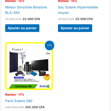
Remise : 12%
Remise : 15%
Mixeur Smoothie Binatone
Sac Solaire Imperméable
BLS-360
moyen
25.000
CFA
22.000
CFA
29.500
CFA
25.000
CFA
Ajouter au panier
Ajouter au panier
Le
Le
17%
prix
prix
Promo !
Promo !
initial
actuel
était :
est :
430.000 CFA.
355.000 CFA.
Remise : 17%
Pack Solaire 380
430.000
CFA
355.000
CFA