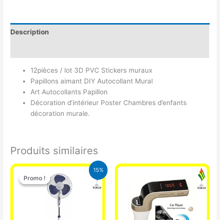
Description
Avis (0)
12pièces / lot 3D PVC Stickers muraux
Papillons aimant DIY Autocollant Mural
Art Autocollants Papillon
Décoration d’intérieur Poster Chambres d’enfants
décoration murale.
Produits similaires
Le
Le
15%
prix
prix
Promo !
Promo !
initial
actuel
était :
est :
10.000 CFA.
8.500 CFA.