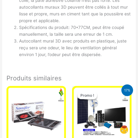
colle, la pâte adhésive collante n’est pas forte. Les
autocollants muraux 3D peuvent être collés à tout mur
lisse et propre, murs en ciment tant que la poussière est
propre et applicable.
Spécifications du produit: 70*77CM, peut être coupé
manuellement, la taille sera une erreur de 1 cm.
Autocollant mural 3D avec produits en plastique, juste
reçu sera une odeur, le lieu de ventilation général
environ 1 jour, l’odeur peut être dispersée.
Produits similaires
Le
Le
17%
prix
prix
Promo !
Promo !
initial
actuel
était :
est :
430.000 CFA.
355.000 