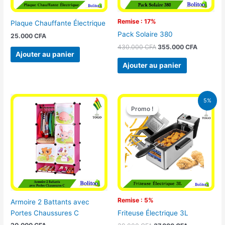
Remise : 17%
Plaque Chauffante Électrique
Pack Solaire 380
25.000
CFA
430.000
CFA
355.000
CFA
Ajouter au panier
Ajouter au panier
Le
Le
5%
prix
prix
Promo !
Promo !
initial
actuel
était :
est :
39.000 CFA.
37.000 CFA.
Remise : 5%
Armoire 2 Battants avec
Portes Chaussures C
Friteuse Électrique 3L