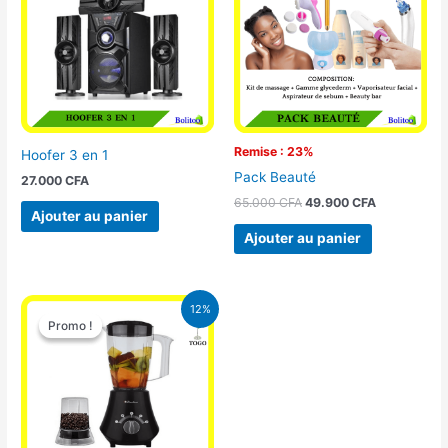
65.000 CFA.
49.900 CFA
Remise : 23%
Hoofer 3 en 1
Pack Beauté
27.000
CFA
65.000
CFA
49.900
CFA
Ajouter au panier
Ajouter au panier
Le
Le
12%
prix
prix
Promo !
Promo !
initial
actuel
était :
est :
25.000 CFA.
22.000 CFA.