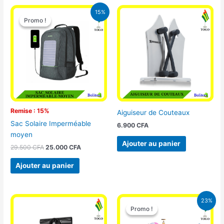
Le
Le
15%
prix
prix
Promo !
Promo !
initial
actuel
était :
est :
29.500 CFA.
25.000 CFA.
Remise : 15%
Aiguiseur de Couteaux
Sac Solaire Imperméable
6.900
CFA
moyen
Ajouter au panier
29.500
CFA
25.000
CFA
Ajouter au panier
Le
Le
23%
prix
prix
Promo !
Promo !
initial
actuel
était :
est :