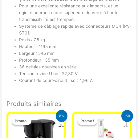
Pour une excellente résistance aux impacts, et un
rigidité accrue la face supérieure du verre à haute
transmissibilité est trempée.
Système de câblage rapide avec connecteurs MC4 (PV-
ST01)
Poids : 7,5 kg
Hauteur : 1195 mm
Largeur : 545 mm
Profondeur : 35 mm
36 cellules couplées en série
Tension à vide U oc : 22,30 V
Courant de court-circuit I sc : 4,96 A
Produits similaires
Le
Le
Le
Le
8%
15%
prix
prix
prix
prix
Promo !
Promo !
Promo !
Promo !
initial
actuel
initial
actuel
était :
est :
était :
est :
25.000 CFA.
23.000 CFA.
12.900 CFA.
11.000 CFA.