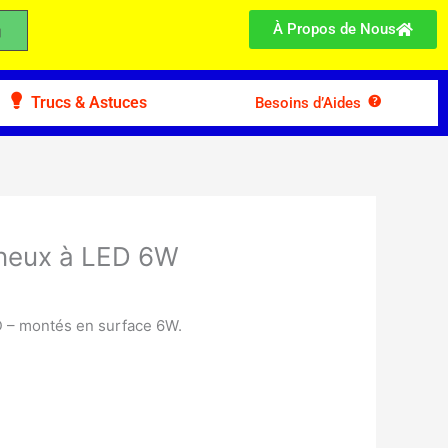
À Propos de Nous
Trucs & Astuces
Besoins d’Aides
neux à LED 6W
 – montés en surface 6W.