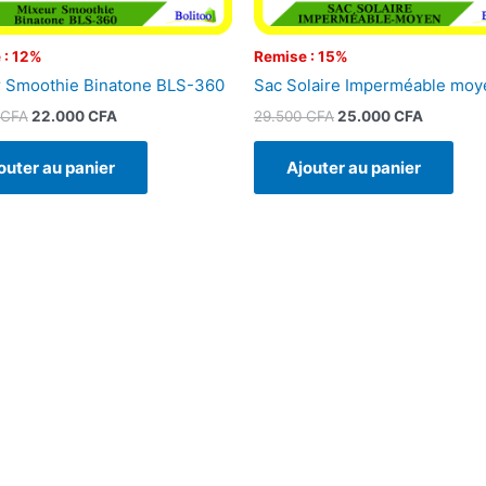
 : 12%
Remise : 15%
 Smoothie Binatone BLS-360
Sac Solaire Imperméable moy
CFA
22.000
CFA
29.500
CFA
25.000
CFA
outer au panier
Ajouter au panier