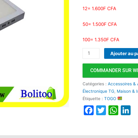
12= 1.600F CFA
50= 1.500F CFA
100= 1.350F CFA
Ajouter au p
COMMANDER SUR W
Catégories :
Accessoires & 
Électronique TG
,
Maison & I
Étiquette :
TOGO
Faceboo
Twitte
Wha
L