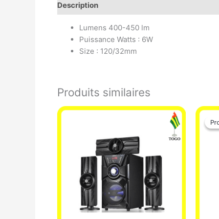
Description
Avis (0)
Lumens 400-450 lm
Puissance Watts : 6W
Size : 120/32mm
Produits similaires
Pr
Pr