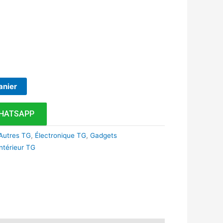
anier
HATSAPP
Autres TG
,
Électronique TG
,
Gadgets
ntérieur TG
k
r
tsApp
inkedIn