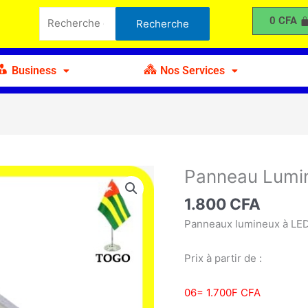
Lumineux
Recherche
0
CFA
Recherche
à
pour :
LED
6W
Business
Nos Services
Panneau Lumi
quantité
de
1.800
CFA
Panneau
Lumineux
Panneaux lumineux à LED
à
LED
Prix à partir de :
6W
06= 1.700F CFA