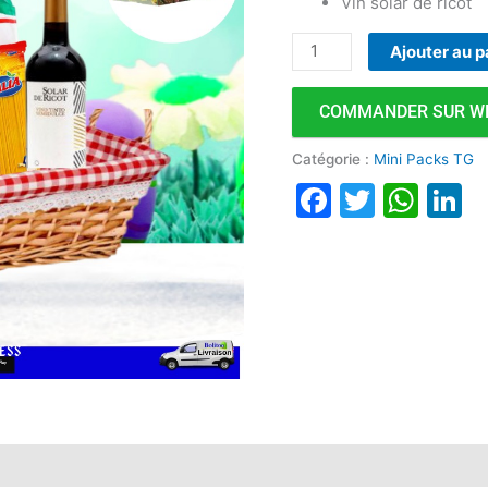
Vin solar de ricot
Ajouter au p
COMMANDER SUR W
Catégorie :
Mini Packs TG
Faceboo
Twitte
Wha
L