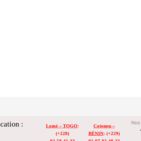
cation :
Nos 
Lomé – TOGO
:
Cotonou –
(+228)
BÉNIN
: (+229)