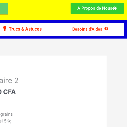
À Propos de Nous
Trucs & Astuces
Besoins d’Aides
Le
prix
aire 2
l
actuel
:
0
CFA
est :
00 CFA.
7.900 CFA.
 grains
el 5Kg