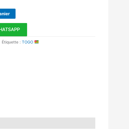
anier
HATSAPP
Étiquette :
TOGO
k
r
tsApp
inkedIn