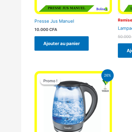
Remise
Presse Jus Manuel
Lampad
10.000
CFA
50.000
Ajouter au panier
Aj
Le
Le
26%
prix
prix
Promo !
Promo !
initial
actuel
était :
est :
16.900 CFA.
12.500 CFA.