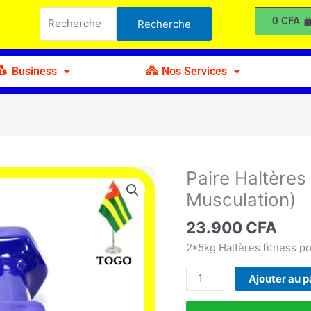
Haltères
Recherche
0
CFA
Recherche
de
pour :
5kg
(Poids
Business
Nos Services
pour
Musculation)
Paire Haltères
quantité
de
Musculation)
Paire
Haltères
23.900
CFA
de
2*5kg Haltères fitness po
5kg
(Poids
Ajouter au p
pour
Musculation)