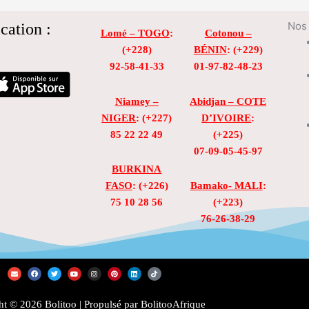
cation :
Nos 
Lomé – TOGO
:
Cotonou –
(+228)
BÉNIN
: (+229)
92-58-41-33
01-97-82-48-23
Niamey –
Abidjan – COTE
NIGER
: (+227)
D’IVOIRE
:
85 22 22 49
(+225)
07-09-05-45-97
BURKINA
FASO
: (+226)
Bamako- MALI
:
75 10 28 56
(+223)
76-26-38-29
E
F
T
Y
I
P
L
T
n
a
w
o
n
i
i
i
v
c
i
u
s
n
n
k
e
e
t
t
t
t
k
t
l
b
t
u
a
e
e
o
t © 2026 Bolitoo | Propulsé par BolitooAfrique
o
o
e
b
g
r
d
k