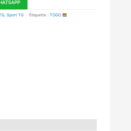
HATSAPP
 TG
,
Sport TG
Étiquette :
TOGO
k
r
tsApp
inkedIn