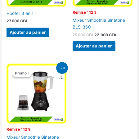
Remise : 12%
Hoofer 3 en 1
Mixeur Smoothie Binatone
27.000
CFA
BLS-360
Ajouter au panier
25.000
CFA
22.000
CFA
Ajouter au panier
Le
Le
12%
prix
prix
Promo !
Promo !
initial
actuel
était :
est :
25.000 CFA.
22.000 CFA.
Remise : 12%
Mixeur Smoothie Binatone