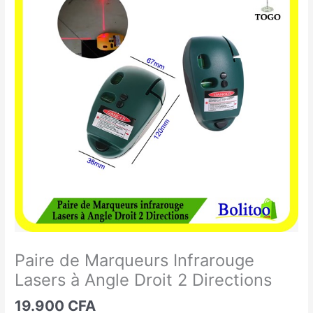
de
Marqueurs
Infrarouge
Lasers
à
Angle
Droit
2
Directions
Paire de Marqueurs Infrarouge
Lasers à Angle Droit 2 Directions
19.900
CFA