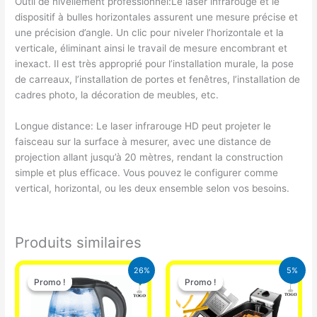
Outil de nivellement professionnel:Le laser infrarouge et le
dispositif à bulles horizontales assurent une mesure précise et
une précision d’angle. Un clic pour niveler l’horizontale et la
verticale, éliminant ainsi le travail de mesure encombrant et
inexact. Il est très approprié pour l’installation murale, la pose
de carreaux, l’installation de portes et fenêtres, l’installation de
cadres photo, la décoration de meubles, etc.
Longue distance: Le laser infrarouge HD peut projeter le
faisceau sur la surface à mesurer, avec une distance de
projection allant jusqu’à 20 mètres, rendant la construction
simple et plus efficace. Vous pouvez le configurer comme
vertical, horizontal, ou les deux ensemble selon vos besoins.
Produits similaires
Le
Le
Le
Le
26%
5%
prix
prix
prix
prix
Promo !
Promo !
Promo !
Promo !
initial
actuel
initial
actuel
était :
est :
était :
est :
16.900 CFA.
12.500 CFA.
39.000 CFA.
37.000 CFA.