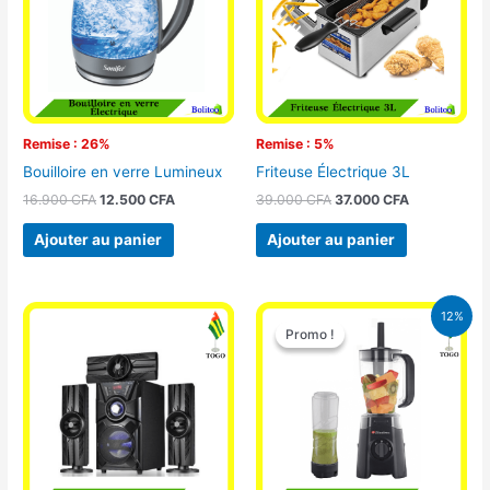
Remise : 26%
Remise : 5%
Bouilloire en verre Lumineux
Friteuse Électrique 3L
16.900
CFA
12.500
CFA
39.000
CFA
37.000
CFA
Ajouter au panier
Ajouter au panier
Le
Le
12%
prix
prix
Promo !
Promo !
initial
actuel
était :
est :
25.000 CFA.
22.000 CFA