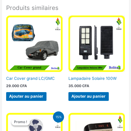
Produits similaires
Car Cover grand LC/GMC
Lampadaire Solaire 100W
29.000
CFA
35.000
CFA
Ajouter au panier
Ajouter au panier
Le
Le
15%
prix
prix
Promo !
Promo !
initial
actuel
était :
est :