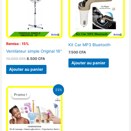
10.000 CFA.
8.500 CFA.
Remise : 15%
Kit Car MP3 Bluetooth
Ventilateur simple Original 16″
7.500
CFA
10.000
CFA
8.500
CFA
Ajouter au panier
Ajouter au panier
Le
Le
23%
prix
prix
Promo !
Promo !
initial
actuel
était :
est :
65.000 CFA.
49.900 CFA.