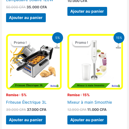
10.000
CFA
50.000
CFA
35.000
CFA
Ajouter au panier
Ajouter au panier
Le
Le
Le
Le
5%
15%
prix
prix
prix
prix
Promo !
Promo !
Promo !
Promo !
initial
actuel
initial
actuel
était :
est :
était :
est :
39.000 CFA.
37.000 CFA.
12.900 CFA.
11.000 CFA.
Remise : 5%
Remise : 15%
Friteuse Électrique 3L
Mixeur à main Smoothie
39.000
CFA
37.000
CFA
12.900
CFA
11.000
CFA
Ajouter au panier
Ajouter au panier