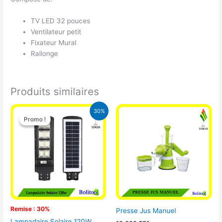
TV LED 32 pouces
Ventilateur petit
Fixateur Mural
Rallonge
Produits similaires
Le
Le
30%
prix
prix
Promo !
Promo !
initial
actuel
était :
est :
50.000 CFA.
35.000 CFA.
Remise : 30%
Presse Jus Manuel
Lampadaire Solaire 120W