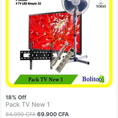
était :
est :
TV
84.900 CFA.
69.900 CFA.
New
1
18% Off
Pack TV New 1
84.900
CFA
69.900
CFA