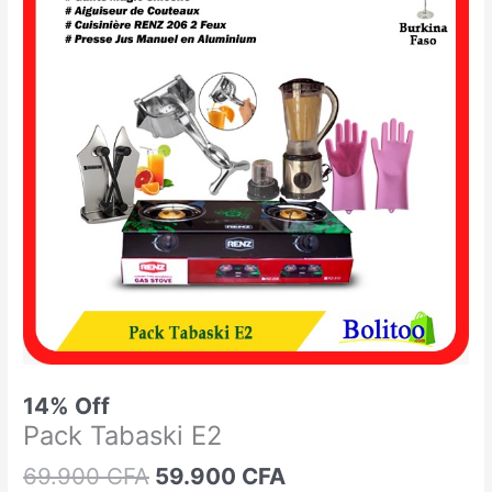
était :
est :
Tabaski
69.900 CFA.
59.900 CFA.
E2
14% Off
Pack Tabaski E2
69.900
CFA
59.900
CFA