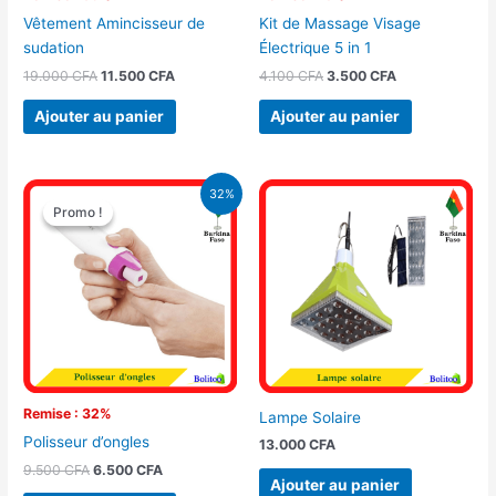
Vêtement Amincisseur de
Kit de Massage Visage
sudation
Électrique 5 in 1
19.000
CFA
11.500
CFA
4.100
CFA
3.500
CFA
Ajouter au panier
Ajouter au panier
Le
Le
32%
prix
prix
Promo !
Promo !
initial
actuel
était :
est :
9.500 CFA.
6.500 CFA.
Remise : 32%
Lampe Solaire
Polisseur d’ongles
13.000
CFA
9.500
CFA
6.500
CFA
Ajouter au panier