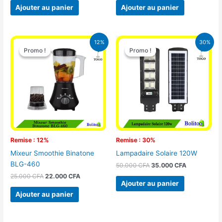
Ajouter au panier
Ajouter au panier
Le
Le
Le
Le
12%
30%
prix
prix
prix
prix
Promo !
Promo !
Promo !
Promo !
initial
actuel
initial
actuel
était :
est :
était :
est :
25.000 CFA.
22.000 CFA.
50.000 CFA.
35.000 CFA
Remise : 12%
Remise : 30%
Mixeur Smoothie Binatone
Lampadaire Solaire 120W
BLG-460
50.000
CFA
35.000
CFA
25.000
CFA
22.000
CFA
Ajouter au panier
Ajouter au panier