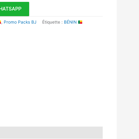
HATSAPP
,
Promo Packs BJ
Étiquette :
BÉNIN
k
r
tsApp
inkedIn