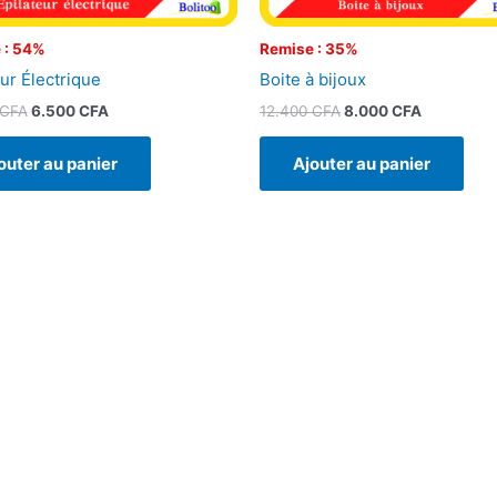
 : 54%
Remise : 35%
eur Électrique
Boite à bijoux
CFA
6.500
CFA
12.400
CFA
8.000
CFA
outer au panier
Ajouter au panier