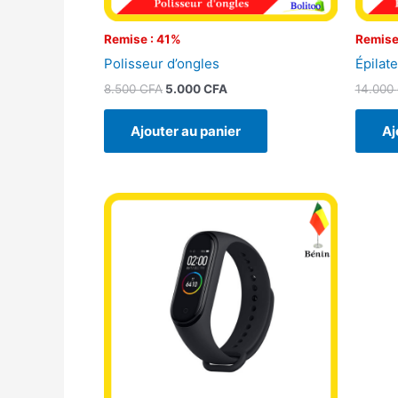
Remise : 41%
Remise
Polisseur d’ongles
Épilat
8.500
CFA
5.000
CFA
14.000
Ajouter au panier
Aj