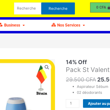
était :
est :
St
Recherche
0
CFA
Recherche
29.500 CFA.
25.500 CFA.
Valentin
pour :
08
Business
Nos Services
Le
14% Off
quantité
prix
de
Pack St Valent
initia
Pack
29.500
CFA
était
25.
St
29.5
Valentin
Aspirateur Sébum
08
02 déodorants
Ajouter au p