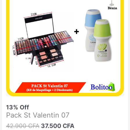
était :
est :
St
42.900 CFA.
37.500 CFA.
Valentin
07
13% Off
Pack St Valentin 07
42.900
CFA
37.500
CFA