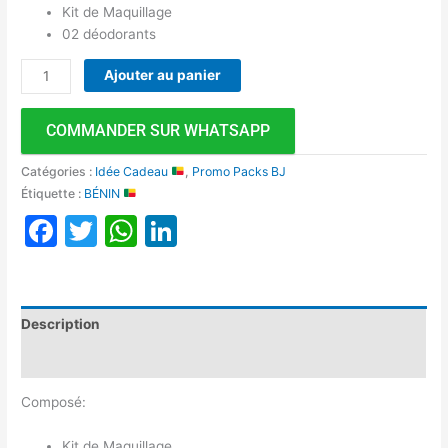
Kit de Maquillage
02 déodorants
Ajouter au panier
COMMANDER SUR WHATSAPP
Catégories :
Idée Cadeau
,
Promo Packs BJ
Étiquette :
BÉNIN
Facebook
Twitter
WhatsApp
LinkedIn
Description
Avis (0)
Composé:
Kit de Maquillage