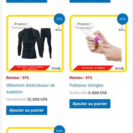
Le
Le
Le
Le
31%
41%
prix
prix
prix
prix
Promo !
Promo !
Promo !
Promo !
initial
actuel
initial
actuel
était :
est :
était :
est :
18.000 CFA.
12.500 CFA.
8.500 CFA.
5.000 CFA.
Remise : 31%
Remise : 41%
Vêtement Amincisseur de
Polisseur d’ongles
sudation
8.500
CFA
5.000
CFA
18.000
CFA
12.500
CFA
Ajouter au panier
Ajouter au panier
Le
Le
54%