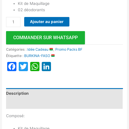
Kit de Maquillage
02 déodorants
Ajouter au panier
COMMANDER SUR WHATSAPP
Catégories :
Idée Cadeau
,
Promo Packs BF
Étiquette :
BURKINA-FASO
Facebook
Twitter
WhatsApp
LinkedIn
Description
Avis (0)
Composé:
Kit de Maquillage