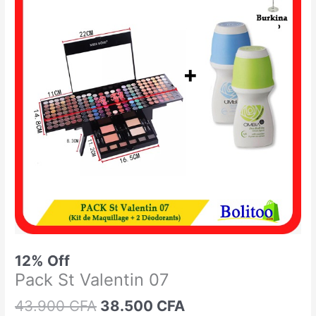
était :
est :
St
43.900 CFA.
38.500 CFA.
Valentin
07
12% Off
Pack St Valentin 07
43.900
CFA
38.500
CFA