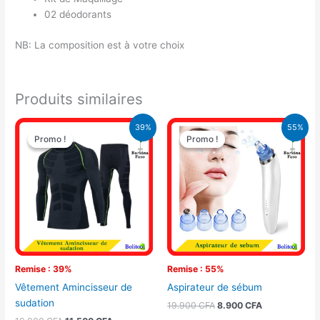
02 déodorants
NB: La composition est à votre choix
Produits similaires
Le
Le
Le
Le
39%
55%
prix
prix
prix
prix
Promo !
Promo !
Promo !
Promo !
initial
actuel
initial
actuel
était :
est :
était :
est :
19.000 CFA.
11.500 CFA.
19.900 CFA.
8.900 CFA.
Remise : 39%
Remise : 55%
Vêtement Amincisseur de
Aspirateur de sébum
sudation
19.900
CFA
8.900
CFA