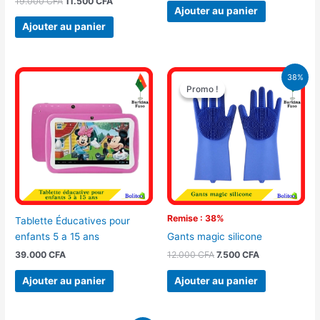
19.000
CFA
11.500
CFA
Ajouter au panier
Ajouter au panier
Le
Le
38%
prix
prix
Promo !
Promo !
initial
actuel
était :
est :
12.000 CFA.
7.500 CFA.
Remise : 38%
Tablette Éducatives pour
enfants 5 a 15 ans
Gants magic silicone
39.000
CFA
12.000
CFA
7.500
CFA
Ajouter au panier
Ajouter au panier