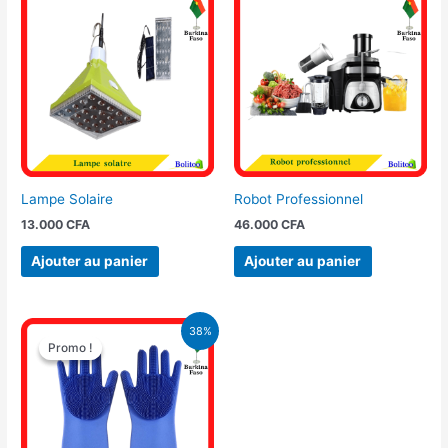
Lampe Solaire
Robot Professionnel
13.000
CFA
46.000
CFA
Ajouter au panier
Ajouter au panier
Le
Le
38%
prix
prix
Promo !
Promo !
initial
actuel
était :
est :
12.000 CFA.
7.500 CFA.