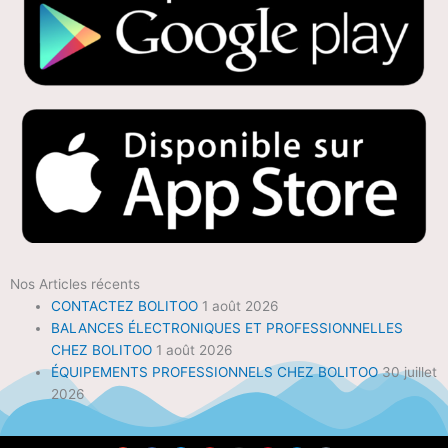
Nos Articles récents
CONTACTEZ BOLITOO
1 août 2026
BALANCES ÉLECTRONIQUES ET PROFESSIONNELLES
CHEZ BOLITOO
1 août 2026
ÉQUIPEMENTS PROFESSIONNELS CHEZ BOLITOO
30 juillet
2026