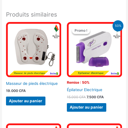
Produits similaires
Le
Le
50%
prix
prix
Promo !
Promo !
initial
actuel
était :
est :
15.000 CFA.
7.500 CFA.
Remise : 50%
Masseur de pieds électrique
Épilateur Electrique
19.000
CFA
15.000
CFA
7.500
CFA
Ajouter au panier
Ajouter au panier