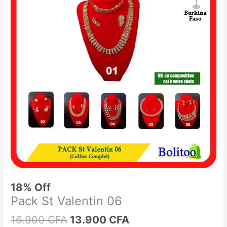
était :
est :
St
16.900 CFA.
13.900 CFA.
Valentin
06
18% Off
Pack St Valentin 06
16.900
CFA
13.900
CFA