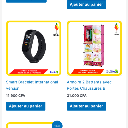
du
Ajouter au panier
produit
Smart Bracelet International
Armoire 2 Battants avec
version
Portes Chaussures B
11.900
CFA
31.000
CFA
Ajouter au panier
Ajouter au panier
Le
Le
14%