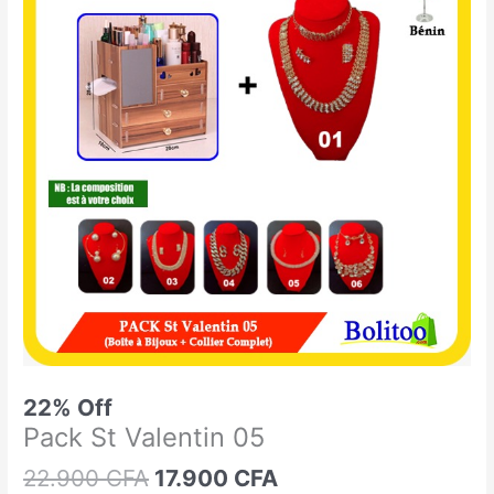
était :
est :
St
22.900 CFA.
17.900 CFA.
Valentin
05
22% Off
Pack St Valentin 05
22.900
CFA
17.900
CFA