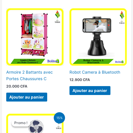
Armoire 2 Battants avec
Robot Camera à Bluetooth
Portes Chaussures C
12.900
CFA
20.000
CFA
Ajouter au panier
Ajouter au panier
Le
Le
15%
prix
prix
Promo !
Promo !
initial
actuel
était :
est :