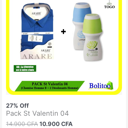
était :
est :
St
14.900 CFA.
10.900 CFA.
Valentin
04
27% Off
Pack St Valentin 04
14.900
CFA
10.900
CFA