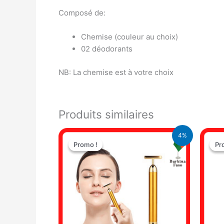
Composé de:
Chemise (couleur au choix)
02 déodorants
NB: La chemise est à votre choix
Produits similaires
Le
Le
4%
prix
prix
Promo !
Promo !
Pr
Pr
initial
actuel
était :
est :
8.900 CFA.
8.500 CFA.