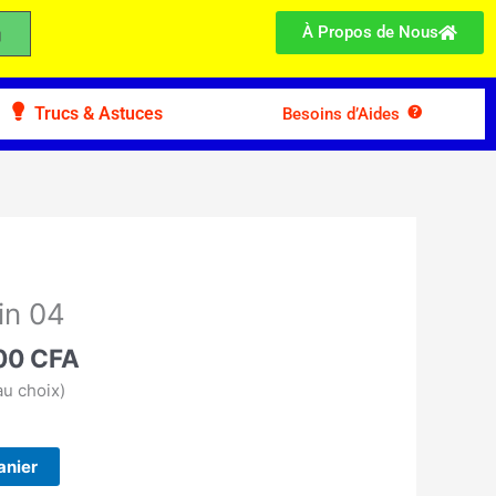
À Propos de Nous
Trucs & Astuces
Besoins d’Aides
Le
prix
in 04
l
actuel
:
00
CFA
est :
00 CFA.
14.900 CFA.
u choix)
anier