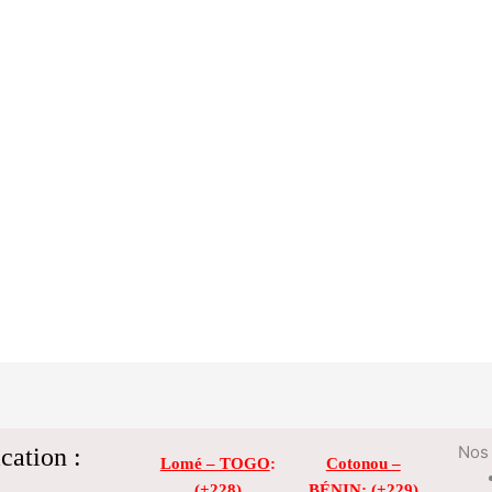
cation :
Nos 
Lomé – TOGO
:
Cotonou –
(+228)
BÉNIN
: (+229)