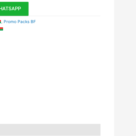
HATSAPP
,
Promo Packs BF
k
r
tsApp
inkedIn