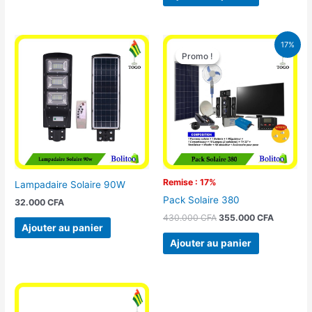
Le
Le
17%
prix
prix
Promo !
Promo !
initial
actuel
était :
est :
430.000 CFA.
355.000 
Remise : 17%
Lampadaire Solaire 90W
Pack Solaire 380
32.000
CFA
430.000
CFA
355.000
CFA
Ajouter au panier
Ajouter au panier