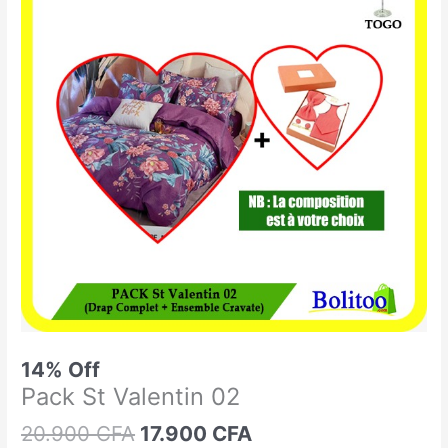
était :
est :
St
20.900 CFA.
17.900 CFA.
Valentin
02
14% Off
Pack St Valentin 02
20.900
CFA
17.900
CFA