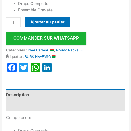
Draps Complets
Ensemble Cravate
Ajouter au panier
COMMANDER SUR WHATSAPP
Catégories :
Idée Cadeau
,
Promo Packs BF
Étiquette :
BURKINA-FASO
Facebook
Twitter
WhatsApp
LinkedIn
Description
Avis (0)
Composé de:
Draps Complets