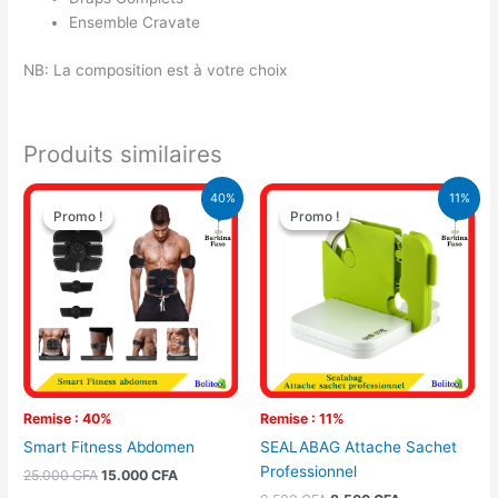
Ensemble Cravate
NB: La composition est à votre choix
Produits similaires
Le
Le
Le
Le
40%
11%
prix
prix
prix
prix
Promo !
Promo !
Promo !
Promo !
initial
actuel
initial
actuel
était :
est :
était :
est :
25.000 CFA.
15.000 CFA.
9.500 CFA.
8.500 CFA.
Remise : 40%
Remise : 11%
Smart Fitness Abdomen
SEALABAG Attache Sachet
Professionnel
25.000
CFA
15.000
CFA