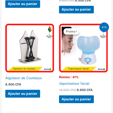
9.500
CFA
8.500
CFA
Ajouter au panier
Ajouter au panier
Le
Le
41%
prix
prix
Promo !
Promo !
initial
actuel
était :
est :
16.900 CFA.
9.900 CFA.
Remise : 41%
Aiguiseur de Couteaux
Vaporisateur facial
8.900
CFA
16.900
CFA
9.900
CFA
Ajouter au panier
Ajouter au panier