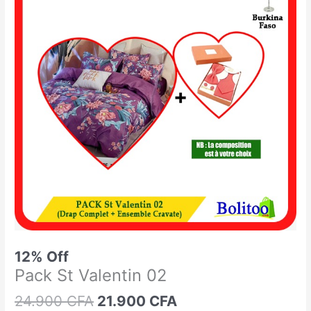
était :
est :
St
24.900 CFA.
21.900 CFA.
Valentin
02
12% Off
Pack St Valentin 02
24.900
CFA
21.900
CFA