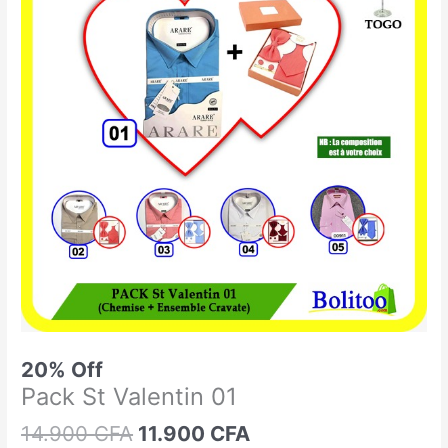
était :
est :
St
14.900 CFA.
11.900 CFA.
Valentin
01
20% Off
Pack St Valentin 01
14.900
CFA
11.900
CFA