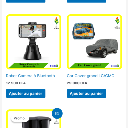
Robot Camera à Bluetooth
Car Cover grand LC/GMC
12.900
CFA
29.000
CFA
Ajouter au panier
Ajouter au panier
Le
Le
8%
prix
prix
Promo !
Promo !
initial
actuel
était :
est :