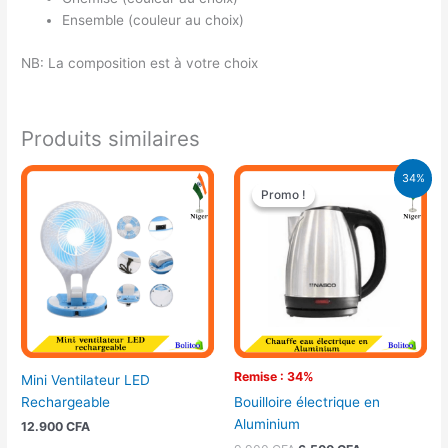
Ensemble (couleur au choix)
NB: La composition est à votre choix
Produits similaires
Le
Le
34%
prix
prix
Promo !
Promo !
initial
actuel
était :
est :
9.900 CFA.
6.500 CFA.
Remise : 34%
Mini Ventilateur LED
Rechargeable
Bouilloire électrique en
Aluminium
12.900
CFA