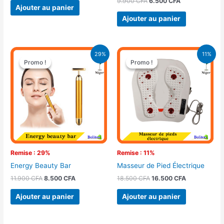
9.900
CFA
6.500
CFA
Ajouter au panier
Ajouter au panier
Le
Le
Le
Le
29%
11%
prix
prix
prix
prix
Promo !
Promo !
Promo !
Promo !
initial
actuel
initial
actuel
était :
est :
était :
est :
11.900 CFA.
8.500 CFA.
18.500 CFA.
16.500 CFA.
Remise : 29%
Remise : 11%
Energy Beauty Bar
Masseur de Pied Électrique
11.900
CFA
8.500
CFA
18.500
CFA
16.500
CFA
Ajouter au panier
Ajouter au panier