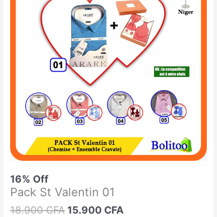
était :
est :
St
18.900 CFA.
15.900 CFA.
Valentin
01
16% Off
Pack St Valentin 01
18.900
CFA
15.900
CFA