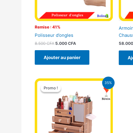
Remise : 41%
Armoir
Polisseur d’ongles
Chaus
8.500
CFA
5.000
CFA
58.00
Ajouter au panier
Aj
Le
Le
35%
prix
prix
Promo !
Promo !
initial
actuel
était :
est :
12.400 CFA.
8.000 CFA.