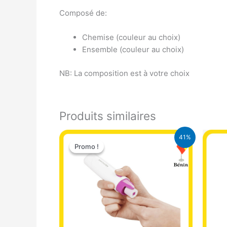
Composé de:
Chemise (couleur au choix)
Ensemble (couleur au choix)
NB: La composition est à votre choix
Produits similaires
Le
Le
41%
prix
prix
Promo !
Promo !
initial
actuel
était :
est :
8.500 CFA.
5.000 CFA.