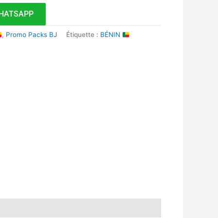
HATSAPP
,
Promo Packs BJ
Étiquette :
BÉNIN
k
r
tsApp
inkedIn