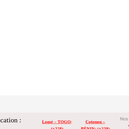
cation :
Nos 
Lomé – TOGO
:
Cotonou –
(+228)
BÉNIN
: (+229)