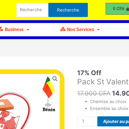
était :
est :
St
Recherche
0
CFA
Recherche
17.900 CFA.
14.900 CFA.
Valentin
pour :
01
Business
Nos Services
Le
17% Off
quantité
prix
de
Pack St Valent
initia
Pack
17.900
CFA
était 
14.9
St
17.90
Valentin
Chemise au choix
01
Ensemble au choix
Ajouter au p