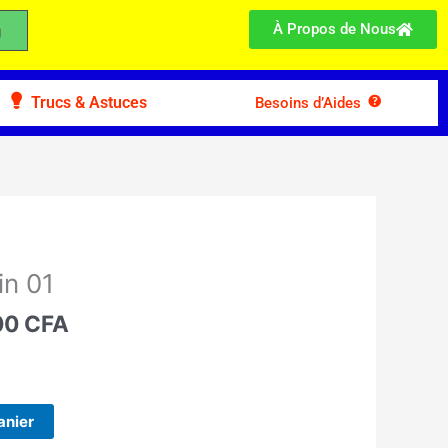
À Propos de Nous
Trucs & Astuces
Besoins d’Aides
Le
prix
in 01
l
actuel
:
00
CFA
est :
0 CFA.
14.900 CFA.
anier