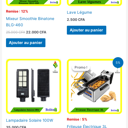
Remise : 12%
Lave Légume
Mixeur Smoothie Binatone
2.500
CFA
BLG-460
Ajouter au panier
25.000
CFA
22.000
CFA
Ajouter au panier
Le
Le
5%
prix
prix
Promo !
Promo !
initial
actuel
était :
est :
39.000 CFA.
37.000 CFA.
Remise : 5%
Lampadaire Solaire 100W
Friteuse Électrique 3L
35.000
CFA