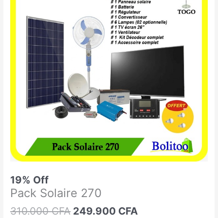
était :
est :
Solaire
310.000 CFA.
249.900 CFA.
270
19% Off
Pack Solaire 270
310.000
CFA
249.900
CFA