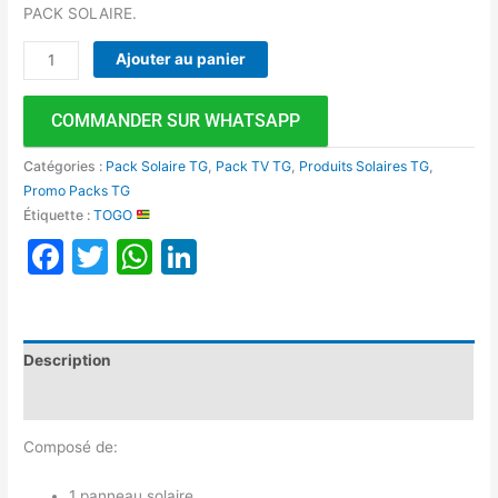
PACK SOLAIRE.
Ajouter au panier
COMMANDER SUR WHATSAPP
Catégories :
Pack Solaire TG
,
Pack TV TG
,
Produits Solaires TG
,
Promo Packs TG
Étiquette :
TOGO
Facebook
Twitter
WhatsApp
LinkedIn
Description
Avis (0)
Composé de:
1 panneau solaire