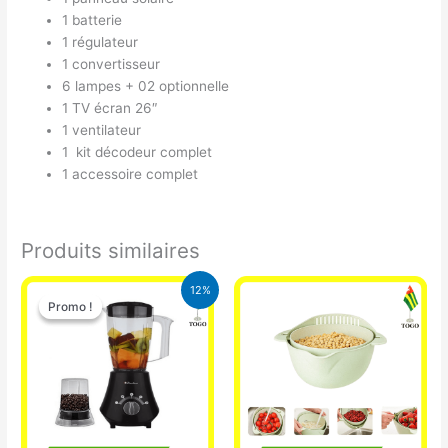
1 batterie
1 régulateur
1 convertisseur
6 lampes + 02 optionnelle
1 TV écran 26″
1 ventilateur
1 kit décodeur complet
1 accessoire complet
Produits similaires
Le
Le
12%
prix
prix
Promo !
Promo !
initial
actuel
était :
est :
25.000 CFA.
22.000 CFA.