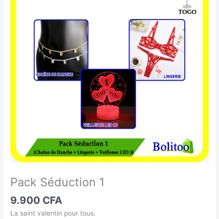
Séduction
1
Pack Séduction 1
9.900
CFA
La saint valentin pour tous.