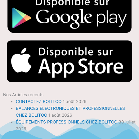
Nos Articles récents
CONTACTEZ BOLITOO
1 août 2026
BALANCES ÉLECTRONIQUES ET PROFESSIONNELLES
CHEZ BOLITOO
1 août 2026
ÉQUIPEMENTS PROFESSIONNELS CHEZ BOLITOO
30 juillet
2026