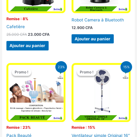
Remise : 8%
Robot Camera à Bluetooth
Cafetière
12.900
CFA
25.000
CFA
23.000
CFA
Ajouter au panier
Ajouter au panier
Le
Le
Le
Le
23%
15%
prix
prix
prix
prix
Promo !
Promo !
Promo !
Promo !
initial
actuel
initial
actuel
était :
est :
était :
est :
65.000 CFA.
49.900 CFA.
10.000 CFA.
8.500 CFA.
Remise : 23%
Remise : 15%
Pack Beauté
Ventilateur simple Original 16″