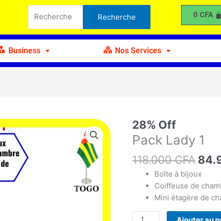
était :
est :
Lady
Recherche
0
CFA
Recherche
118.000 CFA.
84.900 CFA.
1
pour :
Business
Nos Services
Le
28% Off
quantité
prix
de
Pack Lady 1
initi
Pack
118.000
CFA
était
84.
Lady
118
1
Boîte à bijoux
Coiffeuse de cham
Mini étagère de c
Ajouter au p