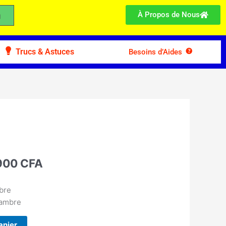
À Propos de Nous
Trucs & Astuces
Besoins d’Aides
Le
prix
al
actuel
 :
900
CFA
est :
.000 CFA.
84.900 CFA.
bre
hambre
anier