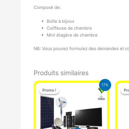
Composé de:
Boîte à bijoux
Coiffeuse de chambre
Mini étagère de chambre
NB: Vous pouvez formulez des demandes et con
Produits similaires
Le
Le
17%
prix
prix
Promo !
Promo !
Pr
Pr
initial
actuel
était :
est :
430.000 CFA.
355.000 CFA.