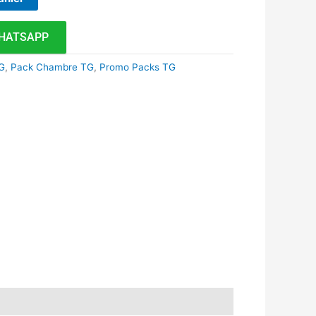
HATSAPP
G
,
Pack Chambre TG
,
Promo Packs TG
k
r
tsApp
inkedIn