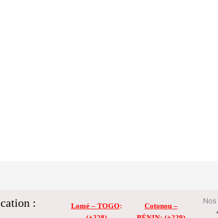
cation :
Nos 
Lomé – TOGO
:
Cotonou –
(+228)
BÉNIN
: (+229)