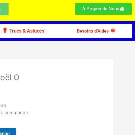
À Propos de Nous
Trucs & Astuces
Besoins d’Aides
oël O
ano
ar à commande
anier