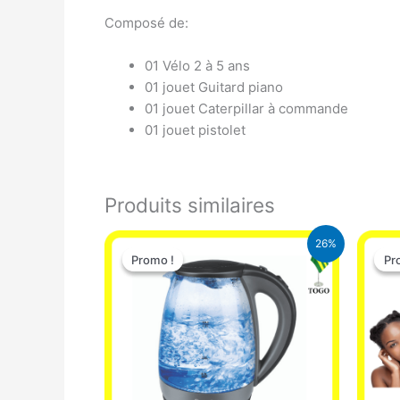
Composé de:
01 Vélo 2 à 5 ans
01 jouet Guitard piano
01 jouet Caterpillar à commande
01 jouet pistolet
Produits similaires
Le
Le
26%
prix
prix
Promo !
Promo !
Pr
Pr
initial
actuel
était :
est :
16.900 CFA.
12.500 CFA.