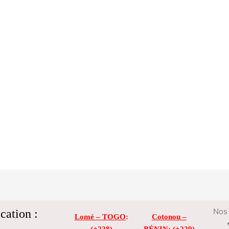
cation :
Nos 
Lomé – TOGO
:
Cotonou –