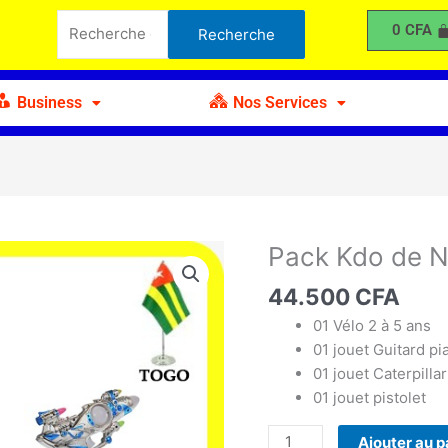
Kdo
Recherche
0
CFA
Recherche
de
pour :
Noël
O
Business
Nos Services
Pack Kdo de N
quantité
de
44.500
CFA
Pack
Kdo
01 Vélo 2 à 5 ans
de
01 jouet Guitard pi
Noël
01 jouet Caterpill
O
01 jouet pistolet
Ajouter au p