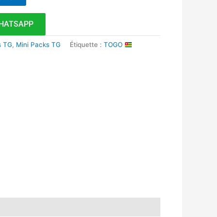
HATSAPP
s TG
,
Mini Packs TG
Étiquette :
TOGO
k
r
tsApp
inkedIn