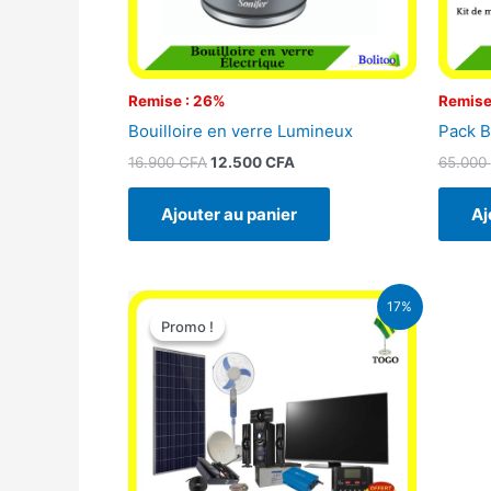
Remise : 26%
Remise
Bouilloire en verre Lumineux
Pack B
16.900
CFA
12.500
CFA
65.000
Ajouter au panier
Aj
Le
Le
17%
prix
prix
Promo !
Promo !
initial
actuel
était :
est :
430.000 CFA.
355.000 CFA.